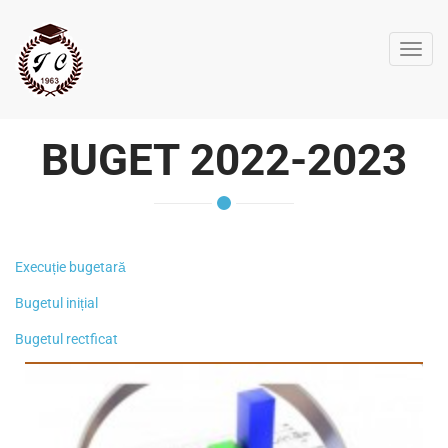
Toggl
navig
BUGET 2022-2023
Execuție bugetară
Bugetul inițial
Bugetul rectficat