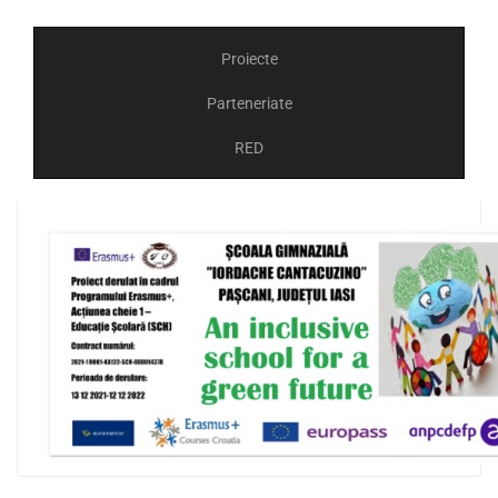
Proiecte
Parteneriate
RED