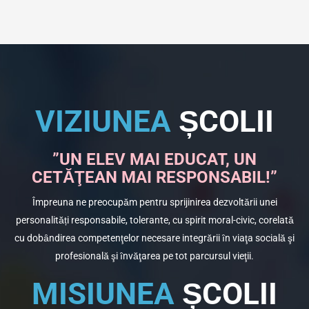
VIZIUNEA
ȘCOLII
”UN ELEV MAI EDUCAT, UN
CETĂŢEAN MAI RESPONSABIL!”
Împreuna ne preocupăm pentru sprijinirea dezvoltării unei
personalități responsabile, tolerante, cu spirit moral-civic, corelată
cu dobȃndirea competenţelor necesare integrării ȋn viaţa socială şi
profesională şi ȋnvăţarea pe tot parcursul vieţii.
MISIUNEA
ȘCOLII