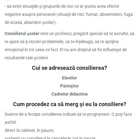
- să evite situaţiile şi grupurile de risc ce ar putea avea efecte
negative asupra persoanei (situaţii de risc: fumat, absenteism, fuga
de acasă, abandon şcolar).
Consilierul şcolar
este un profesor, pregătit special să te asculte, să
te ajute să-ţi rezolvi problemele, să te înţeleagă, să te sprijine
emoţional în tot ceea ce faci. El nu are dreptul să fie influenţat de
rezultatele tale şcolare.
Cui se adresează consilierea?
Elevilor
Părinţilor
Cadrelor didactice
Cum procedez ca să merg şi eu la consiliere?
Înainte de a începe consilierea trebuie să te programezi. O poţi face
astfel:
direct la cabinet, în pauze;
vorbesti cu consilierul la cancelarie, tot in pauze.