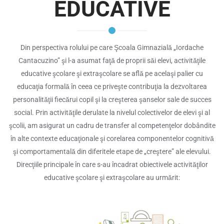
EDUCATIVE
Din perspectiva rolului pe care Şcoala Gimnazială „Iordache
Cantacuzino” şi l-a asumat faţă de proprii săi elevi, activităţile
educative şcolare şi extraşcolare se află pe acelaşi palier cu
educaţia formală în ceea ce priveşte contribuţia la dezvoltarea
personalităţii fiecărui copil şi la creşterea şanselor sale de succes
social. Prin activităţile derulate la nivelul colectivelor de elevi şi al
şcolii, am asigurat un cadru de transfer al competenţelor dobândite
în alte contexte educaţionale şi corelarea componentelor cognitivă
şi comportamentală din diferitele etape de „creştere” ale elevului.
Direcţiile principale în care s-au încadrat obiectivele activităţilor
educative şcolare şi extraşcolare au urmărit: