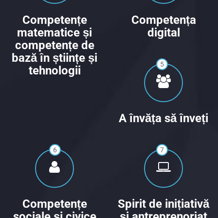
Competențe
Competența
matematice și
digital
competențe de
bază în științe și
5
tehnologii
A învăța să înveți
6
7
Competențe
Spirit de inițiativă
sociale și civice
și antreprenoriat