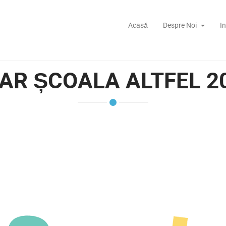
Acasă
Despre Noi
I
AR ȘCOALA ALTFEL 2