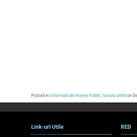
Posted in
Informatii de Interes Public
,
Școala altfel
on De
Link-uri Utile
RED