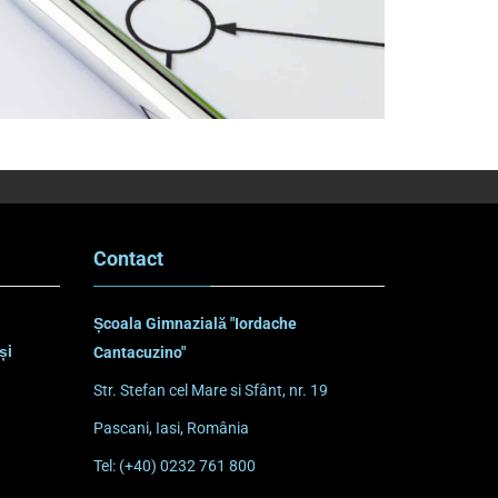
Contact
Școala Gimnazială "Iordache
și
Cantacuzino"
Str. Stefan cel Mare si Sfânt, nr. 19
Pascani, Iasi, România
Tel: (+40) 0232 761 800