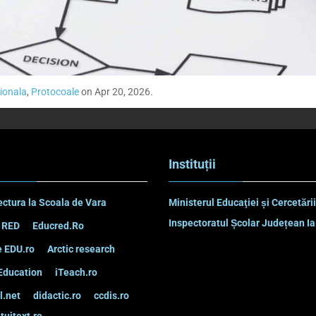
tionala
,
Protocoale
on Apr 20, 2026.
Instituții
ectura la Scoala de Vara
Ministerul Educaţiei și Cercetării
Inspectoratul Școlar Județean Ia
 RED
Educred.Ro
 EDU.ro
Arctic research
Education
iTeach.ro
l.net
didactic.ro
ccdis.ro
tuitext.ro