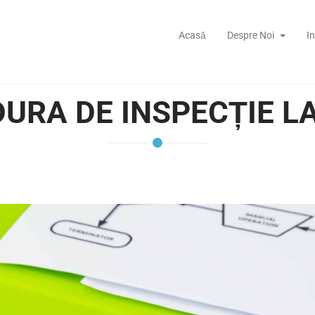
Acasă
Despre Noi
I
URA DE INSPECȚIE L