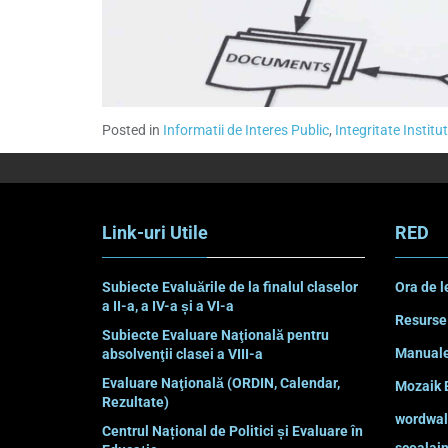
Posted in
Informatii de Interes Public
,
Integritate Institu
Link-uri Utile
RED
Subiecte Evaluările de la finalul claselor
Ora de l
a II-a, a IV-a și a VI-a
Resurse
Subiecte Evaluare Naţională pentru
Manuale
absolvenţii clasei a VIII-a
Evaluare Naţională (ORDIN, Calendar,
Mozaik 
Rezultate)
wordwal
Centrul Național de Politici și Evaluare în
scoalain