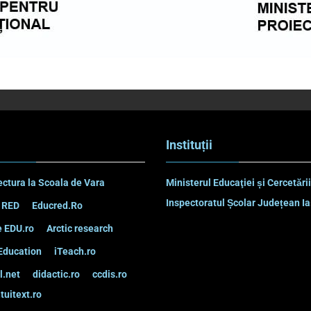
Instituții
ectura la Scoala de Vara
Ministerul Educaţiei și Cercetării
Inspectoratul Școlar Județean Ia
 RED
Educred.Ro
 EDU.ro
Arctic research
Education
iTeach.ro
l.net
didactic.ro
ccdis.ro
tuitext.ro