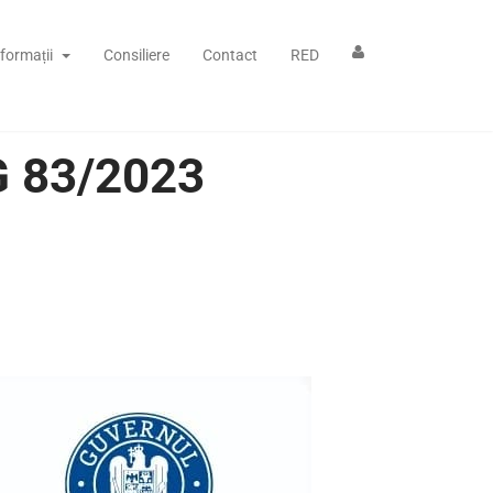
nformații
Consiliere
Contact
RED
G 83/2023