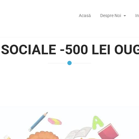
Acasă
Despre Noi
I
SOCIALE -500 LEI OU