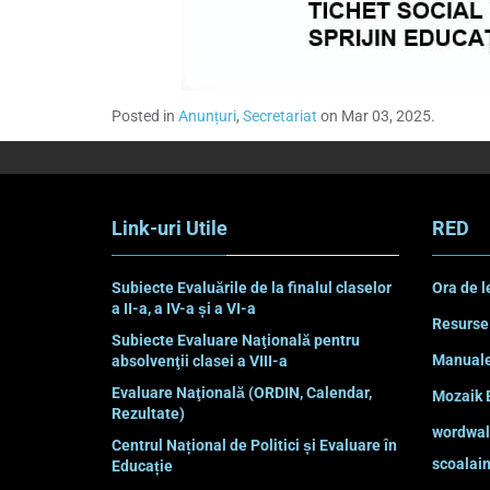
Posted in
Anunțuri
,
Secretariat
on Mar 03, 2025.
Link-uri Utile
RED
Subiecte Evaluările de la finalul claselor
Ora de l
a II-a, a IV-a și a VI-a
Resurse
Subiecte Evaluare Naţională pentru
Manuale
absolvenţii clasei a VIII-a
Evaluare Naţională (ORDIN, Calendar,
Mozaik 
Rezultate)
wordwal
Centrul Național de Politici și Evaluare în
scoalain
Educație