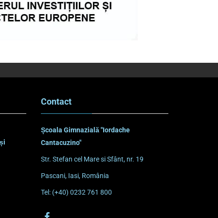
Contact
Școala Gimnazială "Iordache
și
Cantacuzino"
Str. Stefan cel Mare si Sfânt, nr. 19
Pascani, Iasi, România
Tel: (+40) 0232 761 800